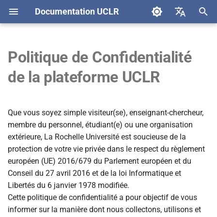
Documentation UCLR
I
English
n
Français
Politique de Confidentialité
1. Identité et coordonnées du
i
de la plateforme UCLR
Responsable de traitement
t
2. Conditions de la collecte de
i
données
Que vous soyez simple visiteur(se), enseignant-chercheur,
a
membre du personnel, étudiant(e) ou une organisation
3. Catégories de données
extérieure, La Rochelle Université est soucieuse de la
l
personnelles collectées et
protection de votre vie privée dans le respect du règlement
i
traitées
européen (UE) 2016/679 du Parlement européen et du
s
Conseil du 27 avril 2016 et de la loi Informatique et
4. Base légale et finalité du
Libertés du 6 janvier 1978 modifiée.
a
traitement
Cette politique de confidentialité a pour objectif de vous
t
informer sur la manière dont nous collectons, utilisons et