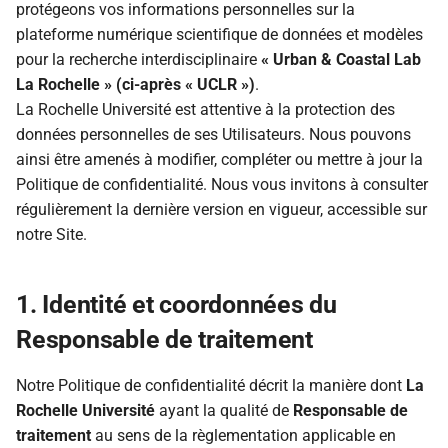
5. Destinataires des données
protégeons vos informations personnelles sur la
i
plateforme numérique scientifique de données et modèles
o
6. Durée de conservation des
pour la recherche interdisciplinaire
« Urban & Coastal Lab
données
La Rochelle » (ci-après « UCLR »)
.
n
La Rochelle Université est attentive à la protection des
d
7. Sécurité
données personnelles de ses Utilisateurs. Nous pouvons
e
ainsi être amenés à modifier, compléter ou mettre à jour la
8. Vos droits relatifs au
Politique de confidentialité. Nous vous invitons à consulter
l
traitement de vos données
régulièrement la dernière version en vigueur, accessible sur
personnelles
a
notre Site.
r
9. Exercer vos droits relatifs à
vos données personnelles
1. Identité et coordonnées du
e
Responsable de traitement
c
10. Cookies
h
Notre Politique de confidentialité décrit la manière dont
La
11. Évolution et Modifications
Rochelle Université
ayant la qualité de
Responsable de
e
de la Politique de
traitement
au sens de la règlementation applicable en
Confidentialité
r